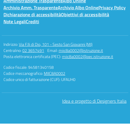
Amministrazione Trasparente
Albo Online
Archivio Amm. Trasparente
Archivio Albo Online
Privacy Policy
Dichiarazione di accessibilità
Obiettivi di accessibilità
Note Legali
Crediti
Indirizzo:
Via F.lli di Dio, 101 - Sesto San Giovanni (MI)
Centralino:
02 3657491
Email:
miic8a0002@istruzione.it
Posta elettronica certificata (PEC):
miic8a0002@pec.istruzione.it
Codice fiscale: 94581340158
Codice meccanografico:
MIIC8A0002
Codice unico di fatturazione (CUF): UFAUH0
Idea e progetto di Designers Italia