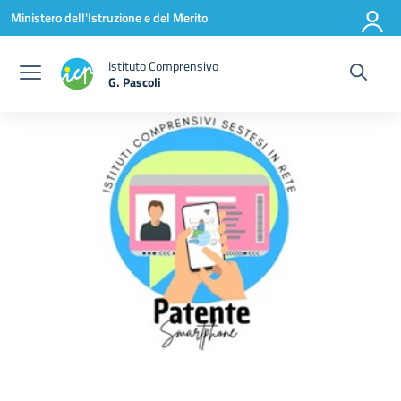
Vai ai contenuti
Vai al menu di navigazione
Vai al footer
Ministero dell'Istruzione e del Merito
Istituto Comprensivo
G. Pascoli