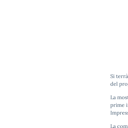
Si terr
del pro
La most
prime i
Impress
La comu