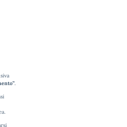
usiva
mento”
.
si
ea.
rsi