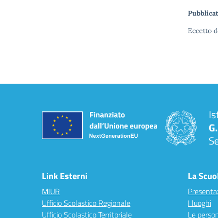
Pubblicat
Eccetto d
Is
G.
S
Link Esterni
La Scuo
MIUR
Presenta
Ufficio Scolastico Regionale
I luoghi
Ufficio Scolastico Territoriale
Le perso