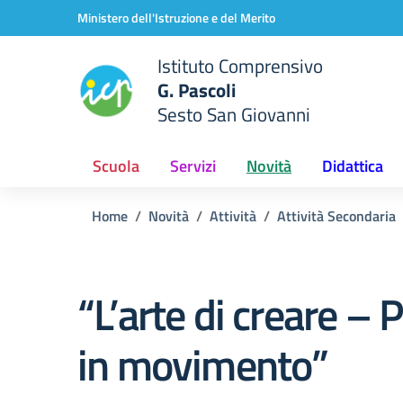
Vai ai contenuti
Vai al menu di navigazione
Vai al footer
Ministero dell'Istruzione e del Merito
Istituto Comprensivo
G. Pascoli
Sesto San Giovanni
Scuola
Servizi
Novità
Didattica
Home
Novità
Attività
Attività Secondaria
“L’arte di creare – 
in movimento”