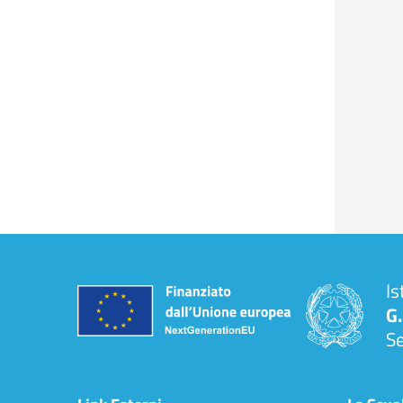
Is
G.
S