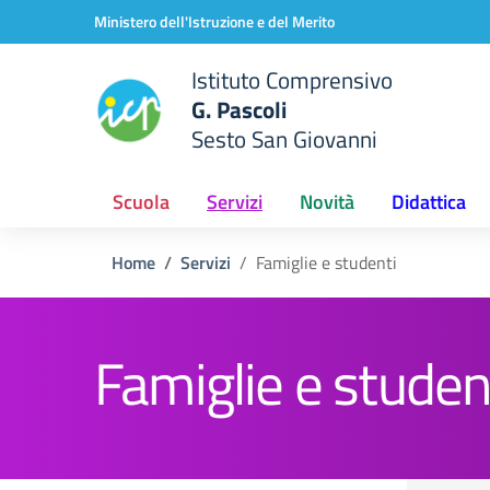
Vai ai contenuti
Vai al menu di navigazione
Vai al footer
Ministero dell'Istruzione e del Merito
Istituto Comprensivo
G. Pascoli
Sesto San Giovanni
Scuola
Servizi
Novità
Didattica
Home
Servizi
Famiglie e studenti
Famiglie e studen