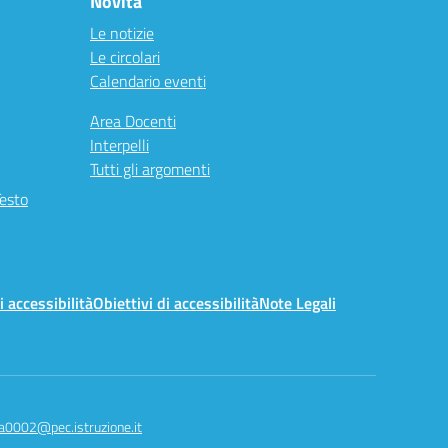
Novità
Le notizie
Le circolari
Calendario eventi
Area Docenti
Interpelli
Tutti gli argomenti
Testo
i accessibilità
Obiettivi di accessibilità
Note Legali
a0002@pec.istruzione.it