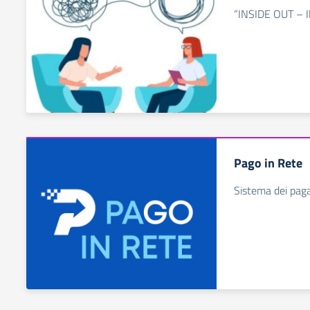
“INSIDE OUT – Il
Pago in Rete
Sistema dei pag