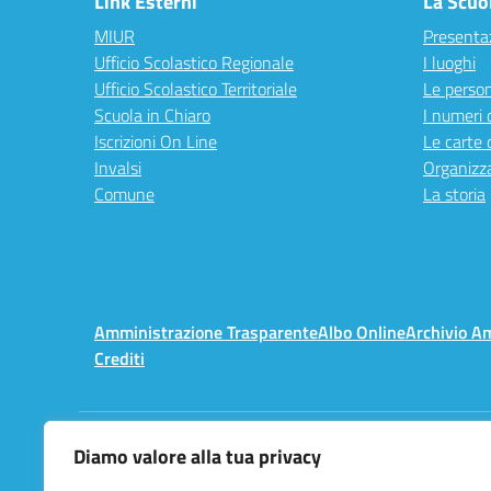
Link Esterni
La Scuo
MIUR
Presenta
Ufficio Scolastico Regionale
I luoghi
Ufficio Scolastico Territoriale
Le perso
Scuola in Chiaro
I numeri 
Iscrizioni On Line
Le carte 
Invalsi
Organizz
Comune
La storia
Amministrazione Trasparente
Albo Online
Archivio A
Crediti
Diamo valore alla tua privacy
Centralino:
02 3657491