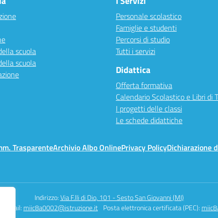
la
I Servizi
zione
Personale scolastico
Famiglie e studenti
ne
Percorsi di studio
della scuola
Tutti i servizi
della scuola
Didattica
azione
Offerta formativa
Calendario Scolastico e Libri di 
I progetti delle classi
Le schede didattiche
mm. Trasparente
Archivio Albo Online
Privacy Policy
Dichiarazione d
Indirizzo:
Via F.lli di Dio, 101 - Sesto San Giovanni (MI)
Email:
miic8a0002@istruzione.it
Posta elettronica certificata (PEC):
miic8