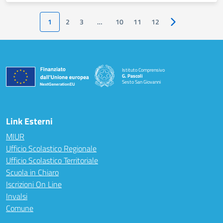
1
2
3
…
10
11
12
Pagina successiv
Istituto Comprensivo
G. Pascoli
Sesto San Giovanni
Link Esterni
MIUR
Ufficio Scolastico Regionale
Ufficio Scolastico Territoriale
Scuola in Chiaro
Iscrizioni On Line
Invalsi
Comune