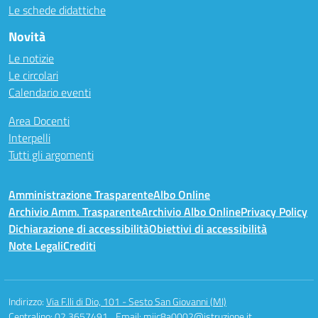
Le schede didattiche
Novità
Le notizie
Le circolari
Calendario eventi
Area Docenti
Interpelli
Tutti gli argomenti
Amministrazione Trasparente
Albo Online
Archivio Amm. Trasparente
Archivio Albo Online
Privacy Policy
Dichiarazione di accessibilità
Obiettivi di accessibilità
Note Legali
Crediti
Indirizzo:
Via F.lli di Dio, 101 - Sesto San Giovanni (MI)
Centralino:
02 3657491
Email:
miic8a0002@istruzione.it