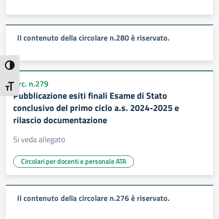
Il contenuto della circolare n.280 è riservato.
Attiva/disattiva alto contrasto
circ. n.279
Attiva/disattiva dimensione testo
Pubblicazione esiti finali Esame di Stato
conclusivo del primo ciclo a.s. 2024-2025 e
rilascio documentazione
Si veda allegato
Circolari per docenti e personale ATA
Il contenuto della circolare n.276 è riservato.