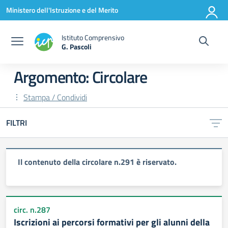
Vai ai contenuti
Vai al menu di navigazione
Vai al footer
Ministero dell'Istruzione e del Merito
Istituto Comprensivo
G. Pascoli
Argomento: Circolare
Stampa / Condividi
FILTRI
Il contenuto della circolare n.291 è riservato.
circ. n.287
Iscrizioni ai percorsi formativi per gli alunni della