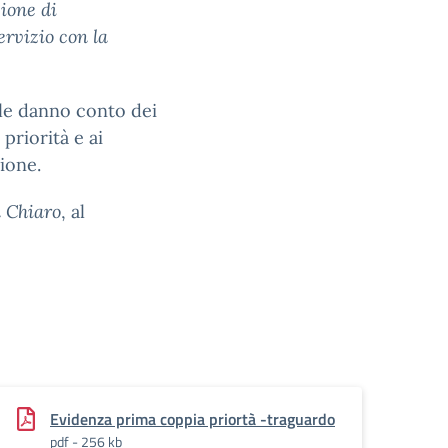
ione di
rvizio con la
ole danno conto dei
 priorità e ai
ione.
n Chiaro
, al
Evidenza prima coppia priortà -traguardo
pdf - 256 kb