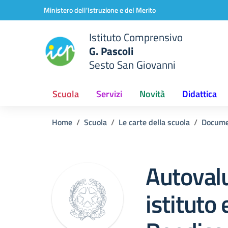
Vai ai contenuti
Vai al menu di navigazione
Vai al footer
Ministero dell'Istruzione e del Merito
Istituto Comprensivo
G. Pascoli
Sesto San Giovanni
Scuola
Servizi
Novità
Didattica
Home
Scuola
Le carte della scuola
Docume
Autovalu
istituto 