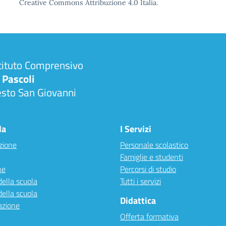
Creative Commons Attribuzione 4.0 Italia.
tituto Comprensivo
 Pascoli
esto San Giovanni
la
I Servizi
zione
Personale scolastico
Famiglie e studenti
ne
Percorsi di studio
della scuola
Tutti i servizi
della scuola
Didattica
azione
Offerta formativa