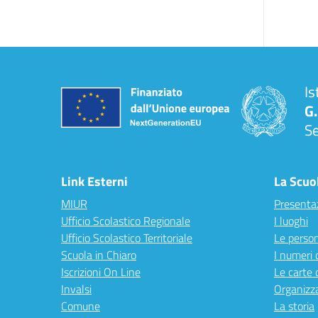
Is
G.
S
Link Esterni
La Scuo
MIUR
Presenta
Ufficio Scolastico Regionale
I luoghi
Ufficio Scolastico Territoriale
Le perso
Scuola in Chiaro
I numeri 
Iscrizioni On Line
Le carte 
Invalsi
Organizz
Comune
La storia