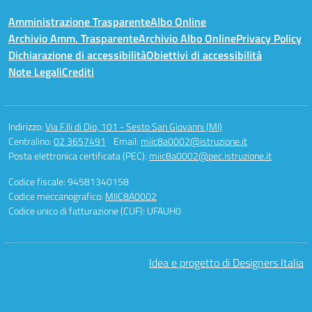
Amministrazione Trasparente
Albo Online
Archivio Amm. Trasparente
Archivio Albo Online
Privacy Policy
Dichiarazione di accessibilità
Obiettivi di accessibilità
Note Legali
Crediti
Indirizzo:
Via F.lli di Dio, 101 - Sesto San Giovanni (MI)
Centralino:
02 3657491
Email:
miic8a0002@istruzione.it
Posta elettronica certificata (PEC):
miic8a0002@pec.istruzione.it
Codice fiscale: 94581340158
Codice meccanografico:
MIIC8A0002
Codice unico di fatturazione (CUF): UFAUH0
Idea e progetto di Designers Italia