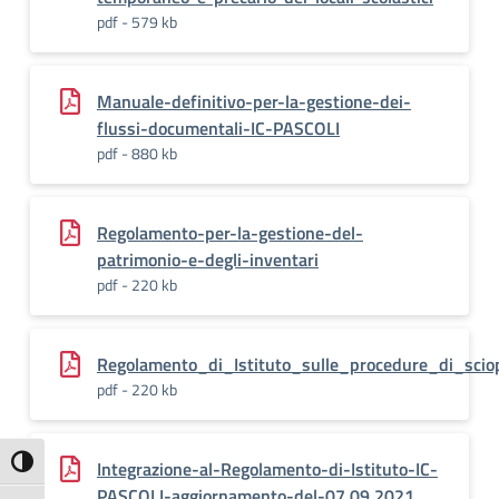
pdf - 579 kb
Manuale-definitivo-per-la-gestione-dei-
flussi-documentali-IC-PASCOLI
pdf - 880 kb
Regolamento-per-la-gestione-del-
patrimonio-e-degli-inventari
pdf - 220 kb
Regolamento_di_Istituto_sulle_procedure_di_scio
pdf - 220 kb
Attiva/disattiva alto contrasto
Integrazione-al-Regolamento-di-Istituto-IC-
PASCOLI-aggiornamento-del-07.09.2021