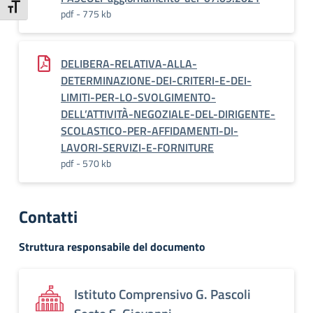
Attiva/disattiva dimensione testo
pdf - 775 kb
DELIBERA-RELATIVA-ALLA-
DETERMINAZIONE-DEI-CRITERI-E-DEI-
LIMITI-PER-LO-SVOLGIMENTO-
DELL’ATTIVITÀ-NEGOZIALE-DEL-DIRIGENTE-
SCOLASTICO-PER-AFFIDAMENTI-DI-
LAVORI-SERVIZI-E-FORNITURE
pdf - 570 kb
Contatti
Struttura responsabile del documento
Istituto Comprensivo G. Pascoli