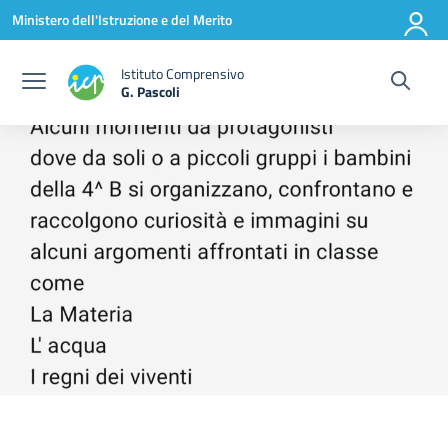
Vai ai contenuti
Vai al menu di navigazione
Vai al footer
Ministero dell'Istruzione e del Merito
Istituto Comprensivo
G. Pascoli