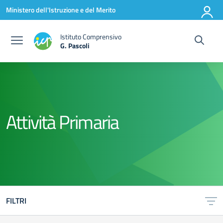
Vai ai contenuti
Vai al menu di navigazione
Vai al footer
Ministero dell'Istruzione e del Merito
Istituto Comprensivo
G. Pascoli
Attività Primaria
FILTRI