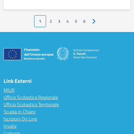
1
2
3
4
5
6
Pagina successiva
Istituto Comprensivo
G. Pascoli
Sesto San Giovanni
Link Esterni
MIUR
Ufficio Scolastico Regionale
Ufficio Scolastico Territoriale
Scuola in Chiaro
Iscrizioni On Line
Invalsi
Comune