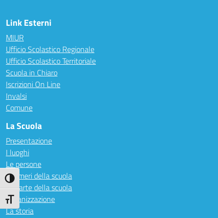
Link Esterni
MIUR
Ufficio Scolastico Regionale
Ufficio Scolastico Territoriale
Scuola in Chiaro
Iscrizioni On Line
Invalsi
Comune
La Scuola
Presentazione
I luoghi
Le persone
I numeri della scuola
Attiva/disattiva alto contrasto
Le carte della scuola
Organizzazione
Attiva/disattiva dimensione testo
La storia