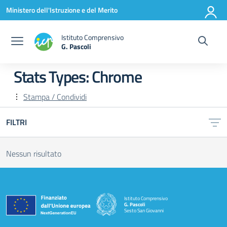
Vai ai contenuti
Vai al menu di navigazione
Vai al footer
Ministero dell'Istruzione e del Merito
Istituto Comprensivo
G. Pascoli
Stats Types:
Chrome
Stampa / Condividi
FILTRI
Nessun risultato
Istituto Comprensivo
G. Pascoli
Sesto San Giovanni