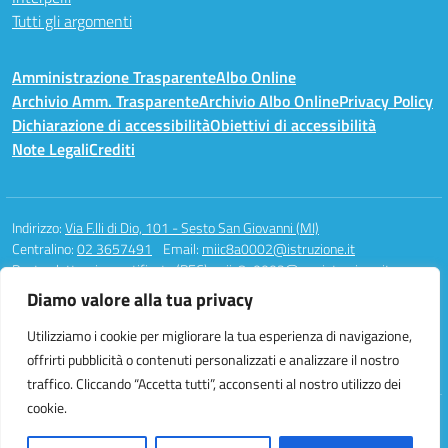
Tutti gli argomenti
Amministrazione Trasparente
Albo Online
Archivio Amm. Trasparente
Archivio Albo Online
Privacy Policy
Dichiarazione di accessibilità
Obiettivi di accessibilità
Note Legali
Crediti
Indirizzo:
Via F.lli di Dio, 101 - Sesto San Giovanni (MI)
Centralino:
02 3657491
Email:
miic8a0002@istruzione.it
Posta elettronica certificata (PEC):
miic8a0002@pec.istruzione.it
Diamo valore alla tua privacy
Codice fiscale: 94581340158
Codice meccanografico:
MIIC8A0002
Utilizziamo i cookie per migliorare la tua esperienza di navigazione,
Codice unico di fatturazione (CUF): UFAUH0
offrirti pubblicità o contenuti personalizzati e analizzare il nostro
traffico. Cliccando “Accetta tutti”, acconsenti al nostro utilizzo dei
cookie.
Idea e progetto di Designers Italia