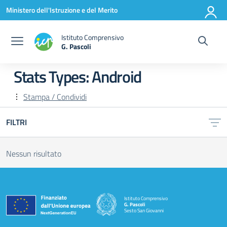
Vai ai contenuti
Vai al menu di navigazione
Vai al footer
Ministero dell'Istruzione e del Merito
Istituto Comprensivo
G. Pascoli
Stats Types:
Android
Stampa / Condividi
FILTRI
Nessun risultato
Istituto Comprensivo
G. Pascoli
Sesto San Giovanni