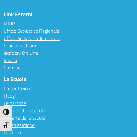
Link Esterni
MIUR
Ufficio Scolastico Regionale
Ufficio Scolastico Territoriale
Scuola in Chiaro
Iscrizioni On Line
Invalsi
Comune
La Scuola
Presentazione
I luoghi
Le persone
I numeri della scuola
Attiva/disattiva alto contrasto
Le carte della scuola
Organizzazione
Attiva/disattiva dimensione testo
La storia