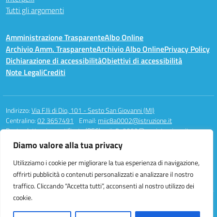
Tutti gli argomenti
Amministrazione Trasparente
Albo Online
Archivio Amm. Trasparente
Archivio Albo Online
Privacy Policy
Dichiarazione di accessibilità
Obiettivi di accessibilità
Note Legali
Crediti
Indirizzo:
Via F.lli di Dio, 101 - Sesto San Giovanni (MI)
Centralino:
02 3657491
Email:
miic8a0002@istruzione.it
Posta elettronica certificata (PEC):
miic8a0002@pec.istruzione.it
Diamo valore alla tua privacy
Codice fiscale: 94581340158
Codice meccanografico:
MIIC8A0002
Utilizziamo i cookie per migliorare la tua esperienza di navigazione,
Codice unico di fatturazione (CUF): UFAUH0
offrirti pubblicità o contenuti personalizzati e analizzare il nostro
traffico. Cliccando “Accetta tutti”, acconsenti al nostro utilizzo dei
cookie.
Idea e progetto di Designers Italia