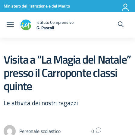
Vai ai contenuti
Vai al menu di navigazione
Vai al footer
Ministero dell'Istruzione e del Merito
Istituto Comprensivo
G. Pascoli
Visita a “La Magia del Natale”
presso il Carroponte classi
quinte
Le attività dei nostri ragazzi
Personale scolastico
0