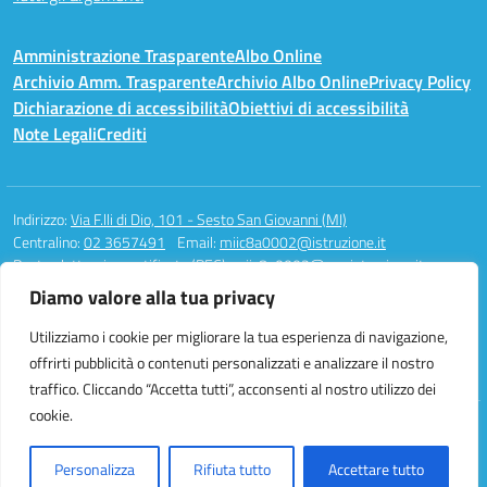
Amministrazione Trasparente
Albo Online
Archivio Amm. Trasparente
Archivio Albo Online
Privacy Policy
Dichiarazione di accessibilità
Obiettivi di accessibilità
Note Legali
Crediti
Indirizzo:
Via F.lli di Dio, 101 - Sesto San Giovanni (MI)
Centralino:
02 3657491
Email:
miic8a0002@istruzione.it
Posta elettronica certificata (PEC):
miic8a0002@pec.istruzione.it
Diamo valore alla tua privacy
Codice fiscale: 94581340158
Codice meccanografico:
MIIC8A0002
Utilizziamo i cookie per migliorare la tua esperienza di navigazione,
Codice unico di fatturazione (CUF): UFAUH0
offrirti pubblicità o contenuti personalizzati e analizzare il nostro
traffico. Cliccando “Accetta tutti”, acconsenti al nostro utilizzo dei
cookie.
Idea e progetto di Designers Italia
Personalizza
Rifiuta tutto
Accettare tutto