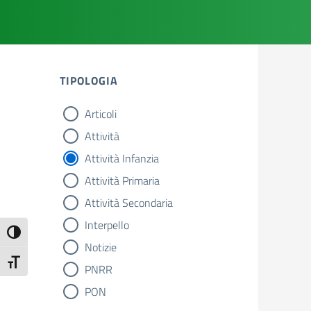
TIPOLOGIA
Articoli
tipologia di articoli
Attività
Attività Infanzia
Attività Primaria
Attività Secondaria
Interpello
Attiva/disattiva alto contrasto
Notizie
Attiva/disattiva dimensione testo
PNRR
PON