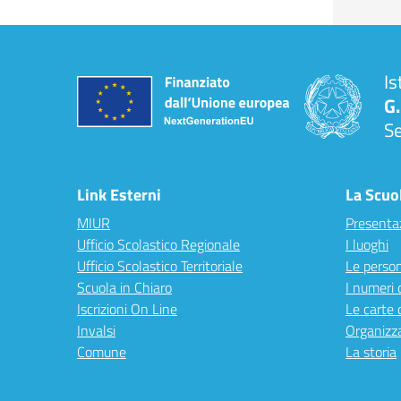
Is
G.
S
Link Esterni
La Scuo
MIUR
Presenta
Ufficio Scolastico Regionale
I luoghi
Ufficio Scolastico Territoriale
Le perso
Scuola in Chiaro
I numeri 
Iscrizioni On Line
Le carte 
Invalsi
Organizz
Comune
La storia