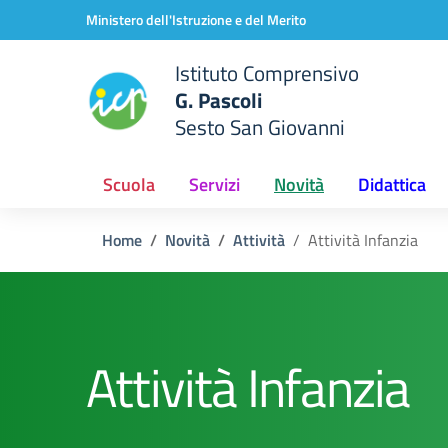
Vai ai contenuti
Vai al menu di navigazione
Vai al footer
Ministero dell'Istruzione e del Merito
Istituto Comprensivo
G. Pascoli
Sesto San Giovanni
Scuola
Servizi
Novità
Didattica
Home
Novità
Attività
Attività Infanzia
Attività Infanzia