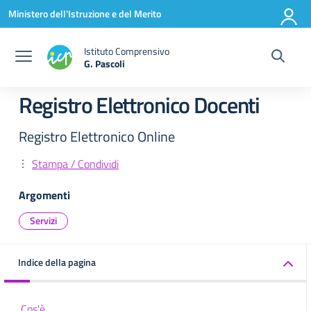
Vai ai contenuti
Vai al menu di navigazione
Vai al footer
Ministero dell'Istruzione e del Merito
Istituto Comprensivo
G. Pascoli
Registro Elettronico Docenti
Registro Elettronico Online
Stampa / Condividi
Argomenti
Servizi
Indice della pagina
Cos'è