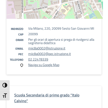
Via Milano, 220, 20099 Sesto San Giovanni MI
INDIRIZZO
20099
CAP
Per gli orari di apertura si prega di rivolgersi alla
ORARI
segreteria didattica
miic8a0002@istruzione.it
EMAIL
miic8a0002@pec.istruzione.it
PEC
02 22478339
TELEFONO
Naviga su Google Map
Attiva/disattiva alto contrasto
Scuola Secondaria di primo grado “Italo
Attiva/disattiva dimensione testo
Calvino“