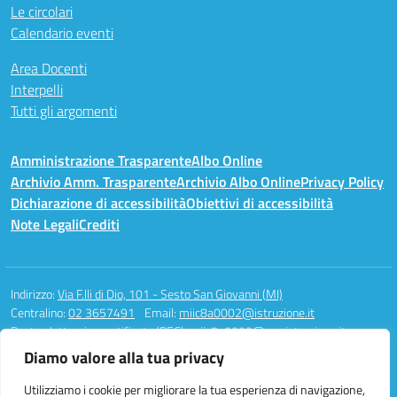
Le circolari
Calendario eventi
Area Docenti
Interpelli
Tutti gli argomenti
Amministrazione Trasparente
Albo Online
Archivio Amm. Trasparente
Archivio Albo Online
Privacy Policy
Dichiarazione di accessibilità
Obiettivi di accessibilità
Note Legali
Crediti
Indirizzo:
Via F.lli di Dio, 101 - Sesto San Giovanni (MI)
Centralino:
02 3657491
Email:
miic8a0002@istruzione.it
Posta elettronica certificata (PEC):
miic8a0002@pec.istruzione.it
Diamo valore alla tua privacy
Codice fiscale: 94581340158
Codice meccanografico:
MIIC8A0002
Utilizziamo i cookie per migliorare la tua esperienza di navigazione,