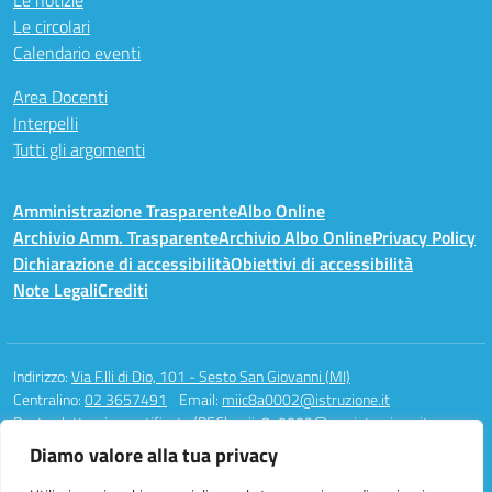
Le notizie
Le circolari
Calendario eventi
Area Docenti
Interpelli
Tutti gli argomenti
Amministrazione Trasparente
Albo Online
Archivio Amm. Trasparente
Archivio Albo Online
Privacy Policy
Dichiarazione di accessibilità
Obiettivi di accessibilità
Note Legali
Crediti
Indirizzo:
Via F.lli di Dio, 101 - Sesto San Giovanni (MI)
Centralino:
02 3657491
Email:
miic8a0002@istruzione.it
Posta elettronica certificata (PEC):
miic8a0002@pec.istruzione.it
Diamo valore alla tua privacy
Codice fiscale: 94581340158
Codice meccanografico:
MIIC8A0002