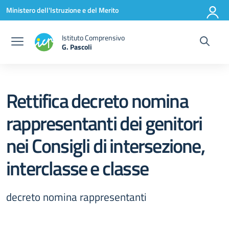
Vai ai contenuti
Vai al menu di navigazione
Vai al footer
Ministero dell'Istruzione e del Merito
Istituto Comprensivo
G. Pascoli
Rettifica decreto nomina
rappresentanti dei genitori
nei Consigli di intersezione,
interclasse e classe
decreto nomina rappresentanti