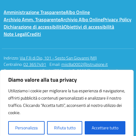
Amministrazione Trasparente
Albo Online
Archivio Amm. Trasparente
Archivio Albo Online
Privacy Policy
Dichiarazione di accessibilità
Obiettivi di accessibilità
Note Legali
Crediti
Indirizzo:
Via F.lli di Dio, 101 - Sesto San Giovanni (MI)
Centralino:
02 3657491
Email:
miic8a0002@istruzione.it
Posta elettronica certificata (PEC):
miic8a0002@pec.istruzione.it
Diamo valore alla tua privacy
Codice fiscale: 94581340158
Codice meccanografico:
MIIC8A0002
Utilizziamo i cookie per migliorare la tua esperienza di navigazione,
Codice unico di fatturazione (CUF): UFAUH0
offrirti pubblicità o contenuti personalizzati e analizzare il nostro
traffico. Cliccando “Accetta tutti”, acconsenti al nostro utilizzo dei
cookie.
Idea e progetto di Designers Italia
Personalizza
Rifiuta tutto
Accettare tutto