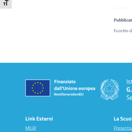
Attiva/disattiva dimensione testo
Pubblicat
Eccetto d
Is
G.
S
Link Esterni
La Scuo
MIUR
Presenta