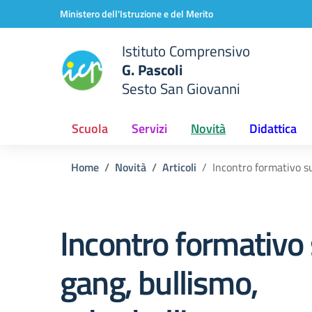
Vai ai contenuti
Vai al menu di navigazione
Vai al footer
Ministero dell'Istruzione e del Merito
Istituto Comprensivo
G. Pascoli
Sesto San Giovanni
Scuola
Servizi
Novità
Didattica
Home
Novità
Articoli
Incontro formativo su
Incontro formativo
gang, bullismo,