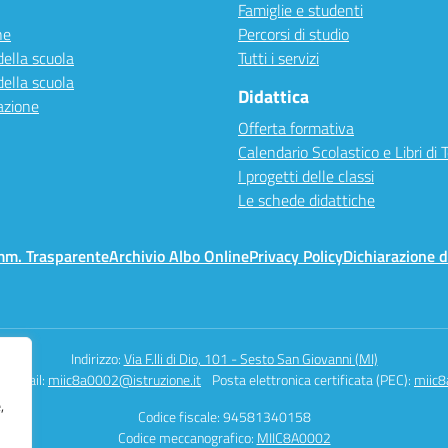
Famiglie e studenti
ne
Percorsi di studio
della scuola
Tutti i servizi
della scuola
Didattica
azione
Offerta formativa
Calendario Scolastico e Libri di 
I progetti delle classi
Le schede didattiche
mm. Trasparente
Archivio Albo Online
Privacy Policy
Dichiarazione d
Indirizzo:
Via F.lli di Dio, 101 - Sesto San Giovanni (MI)
Email:
miic8a0002@istruzione.it
Posta elettronica certificata (PEC):
miic8
,
Codice fiscale: 94581340158
Codice meccanografico:
MIIC8A0002