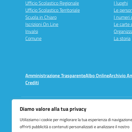
Ufficio Scolastico Regionale
I luoghi
Ufficio Scolastico Territoriale
Le perso
Scuola in Chiaro
I numeri 
Iscrizioni On Line
Le carte 
Invalsi
Organizz
Comune
La storia
Amministrazione Trasparente
Albo Online
Archivio A
Crediti
Diamo valore alla tua privacy
Centralino:
02 3657491
Utilizziamo i cookie per migliorare la tua esperienza di navigazione
offrirti pubblicità o contenuti personalizzati e analizzare il nostro