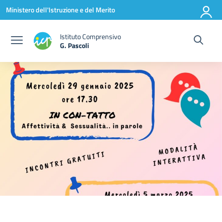
Vai ai contenuti
Vai al menu di navigazione
Vai al footer
Ministero dell'Istruzione e del Merito
Istituto Comprensivo
G. Pascoli