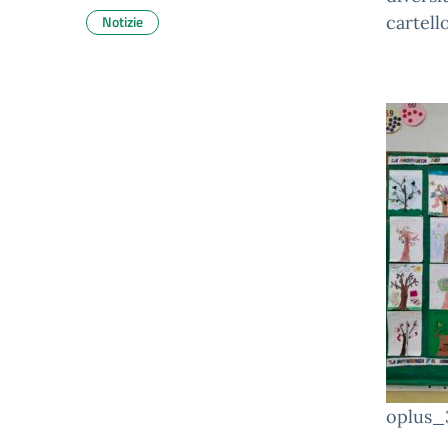
Notizie
cartell
oplus_