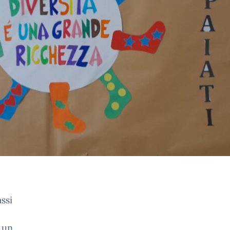
assi
 un