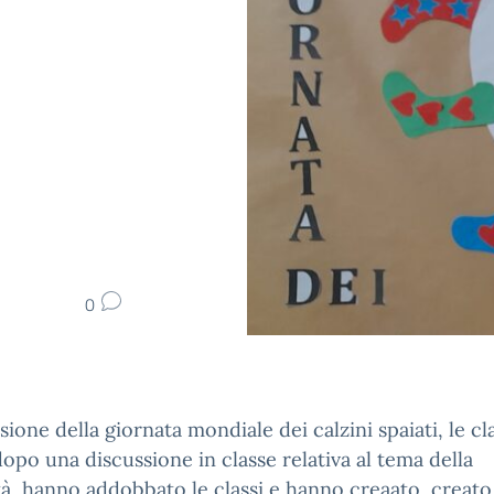
0
sione della giornata mondiale dei calzini spaiati, le cl
dopo una discussione in classe relativa al tema della
tà, hanno addobbato le classi e hanno creaato creato