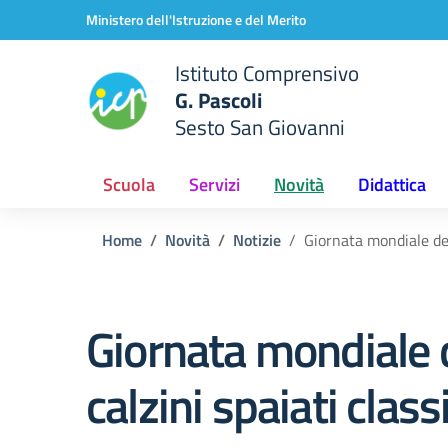
Vai ai contenuti
Vai al menu di navigazione
Vai al footer
Ministero dell'Istruzione e del Merito
Istituto Comprensivo
G. Pascoli
Sesto San Giovanni
Scuola
Servizi
Novità
Didattica
Home
Novità
Notizie
Giornata mondiale dei 
Giornata mondiale 
calzini spaiati class