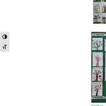
Attiva/disattiva alto contrasto
Attiva/disattiva dimensione testo
Oplus_