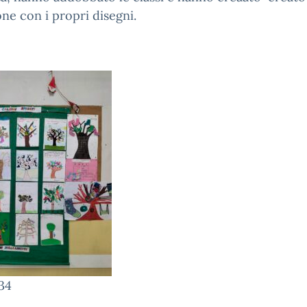
one con i propri disegni.
34