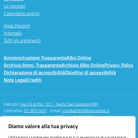
Le circolari
Calendario eventi
Area Docenti
Interpelli
Tutti gli argomenti
Amministrazione Trasparente
Albo Online
Archivio Amm. Trasparente
Archivio Albo Online
Privacy Policy
Dichiarazione di accessibilità
Obiettivi di accessibilità
Note Legali
Crediti
Indirizzo:
Via F.lli di Dio, 101 - Sesto San Giovanni (MI)
Centralino:
02 3657491
Email:
miic8a0002@istruzione.it
Posta elettronica certificata (PEC):
miic8a0002@pec.istruzione.it
Diamo valore alla tua privacy
Codice fiscale: 94581340158
Codice meccanografico:
MIIC8A0002
Utilizziamo i cookie per migliorare la tua esperienza di navigazione,