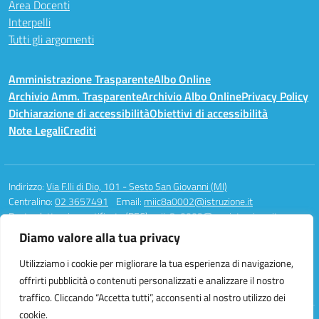
Area Docenti
Interpelli
Tutti gli argomenti
Amministrazione Trasparente
Albo Online
Archivio Amm. Trasparente
Archivio Albo Online
Privacy Policy
Dichiarazione di accessibilità
Obiettivi di accessibilità
Note Legali
Crediti
Indirizzo:
Via F.lli di Dio, 101 - Sesto San Giovanni (MI)
Centralino:
02 3657491
Email:
miic8a0002@istruzione.it
Posta elettronica certificata (PEC):
miic8a0002@pec.istruzione.it
Diamo valore alla tua privacy
Codice fiscale: 94581340158
Codice meccanografico:
MIIC8A0002
Utilizziamo i cookie per migliorare la tua esperienza di navigazione,
Codice unico di fatturazione (CUF): UFAUH0
offrirti pubblicità o contenuti personalizzati e analizzare il nostro
traffico. Cliccando “Accetta tutti”, acconsenti al nostro utilizzo dei
cookie.