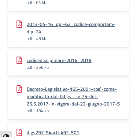
pdf - 64 kb
2013-04-16_dpr-62_codice-comportam-
dip-PA
pdf - 48 kb
codicedisciplinare-2016_2018
pdf - 256 kb
Decreto-Legislativo-165-2001-così-come-
modificato-dal-D.Lgs_.-n.75-del-
25.5.2017-In-vigore-dal-22-giugno-2017-5
pdf - 184 kb
dlgs297-94artt.492-501