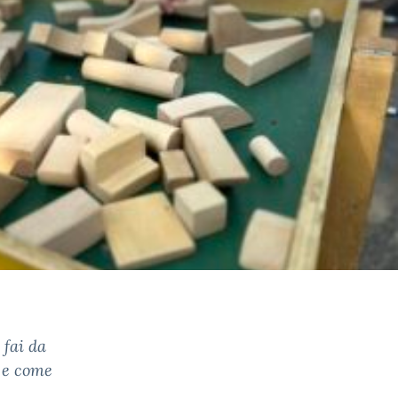
 fai da
a e come