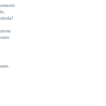
 momenti
le,
ottola?
azione
onato
asse.