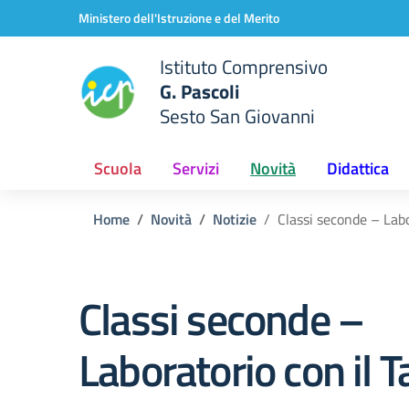
Vai ai contenuti
Vai al menu di navigazione
Vai al footer
Ministero dell'Istruzione e del Merito
Istituto Comprensivo
G. Pascoli
Sesto San Giovanni
Scuola
Servizi
Novità
Didattica
Home
Novità
Notizie
Classi seconde – Labo
Classi seconde –
Laboratorio con il T