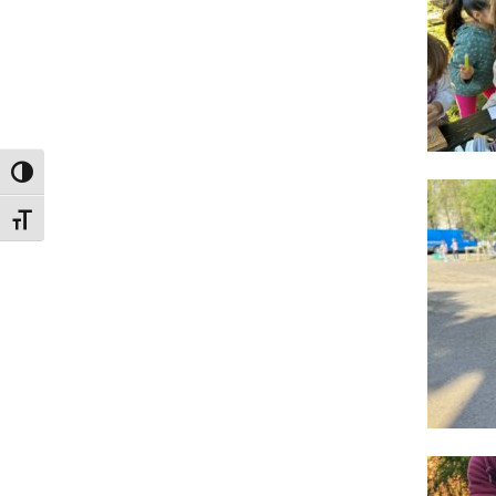
Attiva/disattiva alto contrasto
Attiva/disattiva dimensione testo