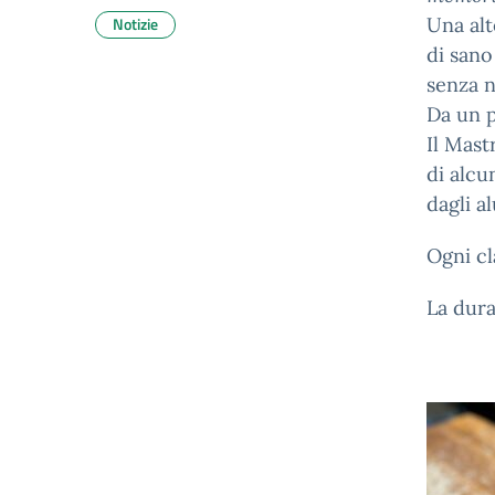
Notizie
Una alt
di sano
senza n
Da un p
Il Mast
di alcu
dagli a
Ogni cl
La dura