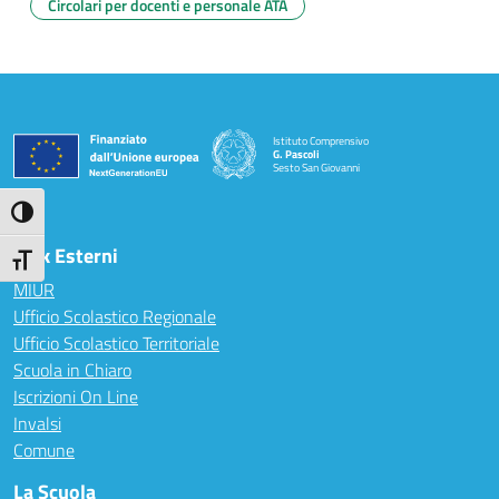
Circolari per docenti e personale ATA
Istituto Comprensivo
G. Pascoli
Sesto San Giovanni
Attiva/disattiva alto contrasto
Link Esterni
Attiva/disattiva dimensione testo
MIUR
Ufficio Scolastico Regionale
Ufficio Scolastico Territoriale
Scuola in Chiaro
Iscrizioni On Line
Invalsi
Comune
La Scuola