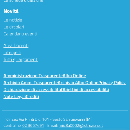
Le schede didattiche
Novità
Le notizie
Le circolari
Calendario eventi
Area Docenti
Interpelli
Tutti gli argomenti
Amministrazione Trasparente
Albo Online
Archivio Amm. Trasparente
Archivio Albo Online
Privacy Policy
Dichiarazione di accessibilità
Obiettivi di accessibilità
Note Legali
Crediti
Indirizzo:
Via F.lli di Dio, 101 - Sesto San Giovanni (MI)
Centralino:
02 3657491
Email:
miic8a0002@istruzione.it