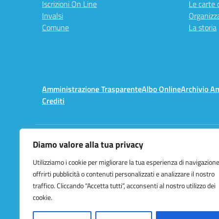
Iscrizioni On Line
Le carte 
Invalsi
Organizz
Comune
La storia
Amministrazione Trasparente
Albo Online
Archivio A
Crediti
Diamo valore alla tua privacy
Centralino:
02 3657491
Utilizziamo i cookie per migliorare la tua esperienza di navigazione
offrirti pubblicità o contenuti personalizzati e analizzare il nostro
traffico. Cliccando “Accetta tutti”, acconsenti al nostro utilizzo dei
cookie.