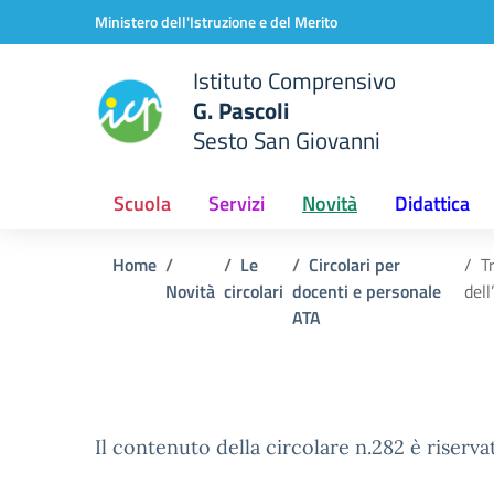
Vai ai contenuti
Vai al menu di navigazione
Vai al footer
Ministero dell'Istruzione e del Merito
Istituto Comprensivo
G. Pascoli
Sesto San Giovanni
Scuola
Servizi
Novità
Didattica
Home
Le
Circolari per
T
Novità
circolari
docenti e personale
dell
ATA
Il contenuto della circolare n.282 è riserva