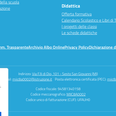
della scuola
Didattica
azione
Offerta formativa
Calendario Scolastico e Libri di 
I progetti delle classi
Le schede didattiche
mm. Trasparente
Archivio Albo Online
Privacy Policy
Dichiarazione d
Indirizzo:
Via F.lli di Dio, 101 - Sesto San Giovanni (MI)
Email:
miic8a0002@istruzione.it
Posta elettronica certificata (PEC):
miic8
,
Codice fiscale: 94581340158
Codice meccanografico:
MIIC8A0002
Codice unico di fatturazione (CUF): UFAUH0