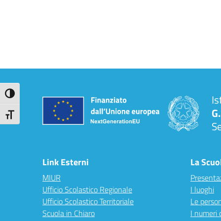
Attiva/disattiva alto contrasto
Is
G.
Attiva/disattiva dimensione testo
S
Link Esterni
La Scuo
MIUR
Presenta
Ufficio Scolastico Regionale
I luoghi
Ufficio Scolastico Territoriale
Le perso
Scuola in Chiaro
I numeri 