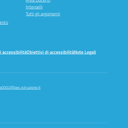
Area Docenti
Interpelli
Tutti gli argomenti
Testo
i accessibilità
Obiettivi di accessibilità
Note Legali
a0002@pec.istruzione.it