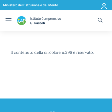
Vai ai contenuti
Vai al menu di navigazione
Vai al footer
Ministero dell'Istruzione e del Merito
Istituto Comprensivo
G. Pascoli
Il contenuto della circolare n.296 è riservato.