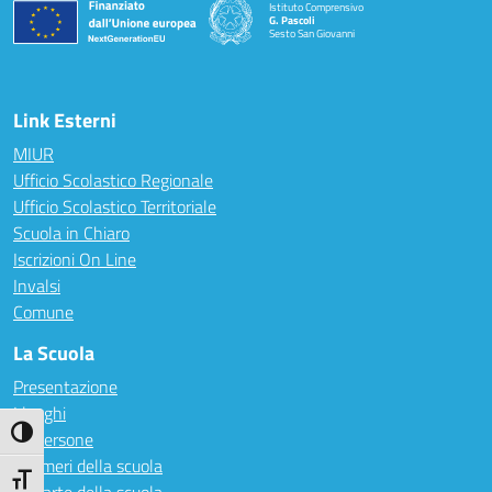
Istituto Comprensivo
G. Pascoli
Sesto San Giovanni
Link Esterni
MIUR
Ufficio Scolastico Regionale
Ufficio Scolastico Territoriale
Scuola in Chiaro
Iscrizioni On Line
Invalsi
Comune
La Scuola
Presentazione
I luoghi
Attiva/disattiva alto contrasto
Le persone
I numeri della scuola
Attiva/disattiva dimensione testo