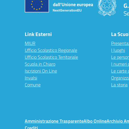
G.
S
Link Esterni
La Scuo
MIUR
Presenta
Ufficio Scolastico Regionale
I luoghi
Ufficio Scolastico Territoriale
Le perso
Scuola in Chiaro
I numeri 
Iscrizioni On Line
Le carte 
Invalsi
Organizz
Comune
La storia
Amministrazione Trasparente
Albo Online
Archivio A
Crediti