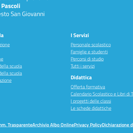
 Pascoli
esto San Giovanni
la
I Servizi
zione
Personale scolastico
Famiglie e studenti
ne
Percorsi di studio
della scuola
Tutti i servizi
della scuola
Didattica
azione
Offerta formativa
Calendario Scolastico e Libri di 
I progetti delle classi
Le schede didattiche
mm. Trasparente
Archivio Albo Online
Privacy Policy
Dichiarazione d