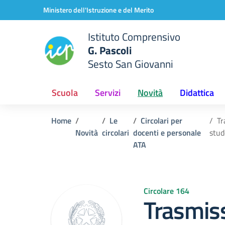
Vai ai contenuti
Vai al menu di navigazione
Vai al footer
Ministero dell'Istruzione e del Merito
Istituto Comprensivo
G. Pascoli
Sesto San Giovanni
Scuola
Servizi
Novità
Didattica
Home
Le
Circolari per
Tr
Novità
circolari
docenti e personale
stud
ATA
Circolare 164
Trasmis