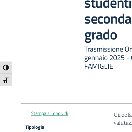
studenti
secondar
grado
Trasmissione Ord
gennaio 2025 
FAMIGLIE
Attiva/disattiva alto contrasto
Attiva/disattiva dimensione testo
Stampa / Condividi
Circola
valutaz
Tipologia