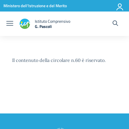
Vai ai contenuti
Vai al menu di navigazione
Vai al footer
Ministero dell'Istruzione e del Merito
Istituto Comprensivo
G. Pascoli
Il contenuto della circolare n.60 è riservato.