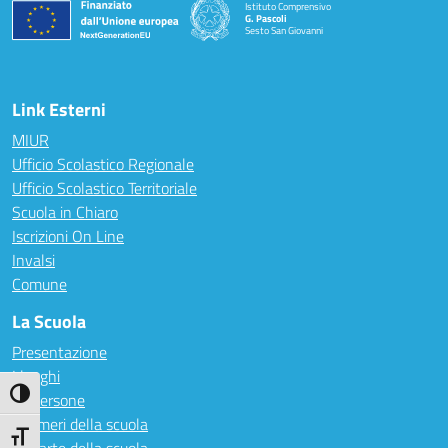
Istituto Comprensivo
G. Pascoli
Sesto San Giovanni
Link Esterni
MIUR
Ufficio Scolastico Regionale
Ufficio Scolastico Territoriale
Scuola in Chiaro
Iscrizioni On Line
Invalsi
Comune
La Scuola
Presentazione
I luoghi
Attiva/disattiva alto contrasto
Le persone
I numeri della scuola
Attiva/disattiva dimensione testo