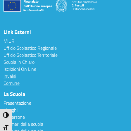
Istituto Comprensivo
G. Pascoli
Sesto San Giovanni
Link Esterni
MIUR
Ufficio Scolastico Regionale
Ufficio Scolastico Territoriale
Scuola in Chiaro
Iscrizioni On Line
Invalsi
Comune
La Scuola
Presentazione
I luoghi
Attiva/disattiva alto contrasto
Le persone
I numeri della scuola
Attiva/disattiva dimensione testo