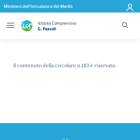
Vai ai contenuti
Vai al menu di navigazione
Vai al footer
Ministero dell'Istruzione e del Merito
Istituto Comprensivo
G. Pascoli
Il contenuto della circolare n.183 è riservato.