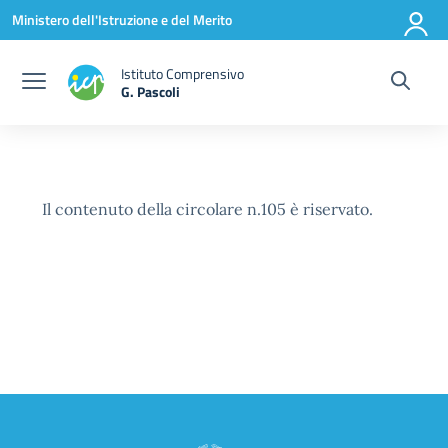
Vai ai contenuti
Vai al menu di navigazione
Vai al footer
Ministero dell'Istruzione e del Merito
Istituto Comprensivo
G. Pascoli
Il contenuto della circolare n.105 è riservato.