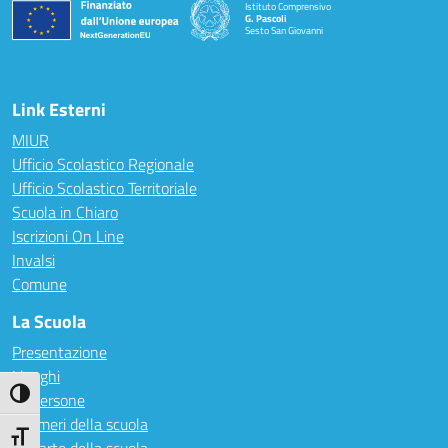
Istituto Comprensivo
G. Pascoli
Sesto San Giovanni
Link Esterni
MIUR
Ufficio Scolastico Regionale
Ufficio Scolastico Territoriale
Scuola in Chiaro
Iscrizioni On Line
Invalsi
Comune
La Scuola
Presentazione
I luoghi
Attiva/disattiva alto contrasto
Le persone
I numeri della scuola
Attiva/disattiva dimensione testo