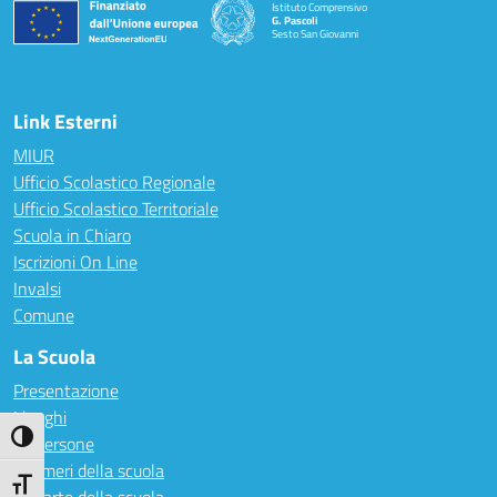
Istituto Comprensivo
G. Pascoli
Sesto San Giovanni
Link Esterni
MIUR
Ufficio Scolastico Regionale
Ufficio Scolastico Territoriale
Scuola in Chiaro
Iscrizioni On Line
Invalsi
Comune
La Scuola
Presentazione
I luoghi
Attiva/disattiva alto contrasto
Le persone
I numeri della scuola
Attiva/disattiva dimensione testo