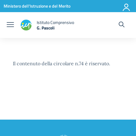
Vai ai contenuti
Vai al menu di navigazione
Vai al footer
Ministero dell'Istruzione e del Merito
Istituto Comprensivo
G. Pascoli
Il contenuto della circolare n.74 è riservato.