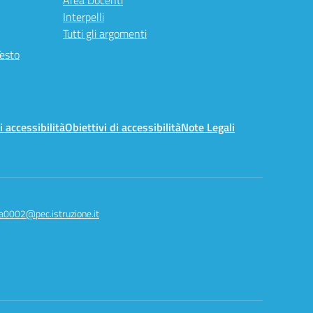
Area Docenti
Interpelli
Tutti gli argomenti
Testo
i accessibilità
Obiettivi di accessibilità
Note Legali
a0002@pec.istruzione.it