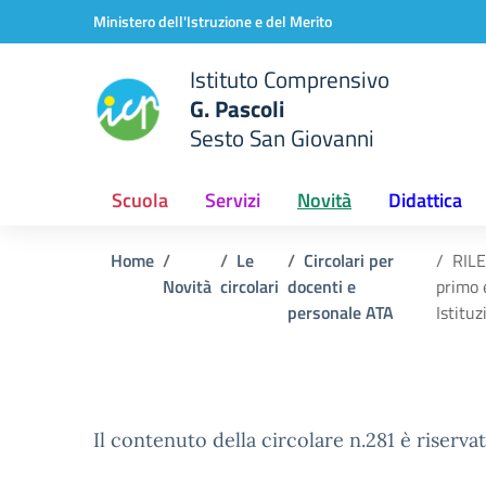
Vai ai contenuti
Vai al menu di navigazione
Vai al footer
Ministero dell'Istruzione e del Merito
Istituto Comprensivo
G. Pascoli
Sesto San Giovanni
Scuola
Servizi
Novità
Didattica
Home
Le
Circolari per
RILE
Novità
circolari
docenti e
primo 
personale ATA
Istituz
Il contenuto della circolare n.281 è riservat