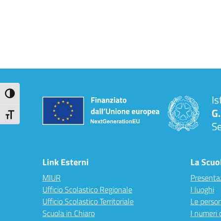
Attiva/disattiva alto contrasto
Is
G.
Attiva/disattiva dimensione testo
S
Link Esterni
La Scuo
MIUR
Presenta
Ufficio Scolastico Regionale
I luoghi
Ufficio Scolastico Territoriale
Le perso
Scuola in Chiaro
I numeri 