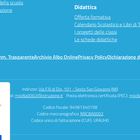
della scuola
Didattica
azione
Offerta formativa
Calendario Scolastico e Libri di 
I progetti delle classi
Le schede didattiche
mm. Trasparente
Archivio Albo Online
Privacy Policy
Dichiarazione d
Indirizzo:
Via F.lli di Dio, 101 - Sesto San Giovanni (MI)
Email:
miic8a0002@istruzione.it
Posta elettronica certificata (PEC):
miic8
,
Codice fiscale: 94581340158
Codice meccanografico:
MIIC8A0002
Codice unico di fatturazione (CUF): UFAUH0