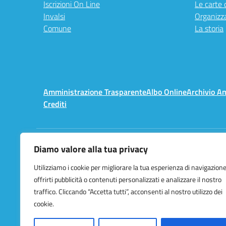
Iscrizioni On Line
Le carte 
Invalsi
Organizz
Comune
La storia
Amministrazione Trasparente
Albo Online
Archivio A
Crediti
Diamo valore alla tua privacy
Centralino:
02 3657491
Utilizziamo i cookie per migliorare la tua esperienza di navigazione
offrirti pubblicità o contenuti personalizzati e analizzare il nostro
traffico. Cliccando “Accetta tutti”, acconsenti al nostro utilizzo dei
cookie.