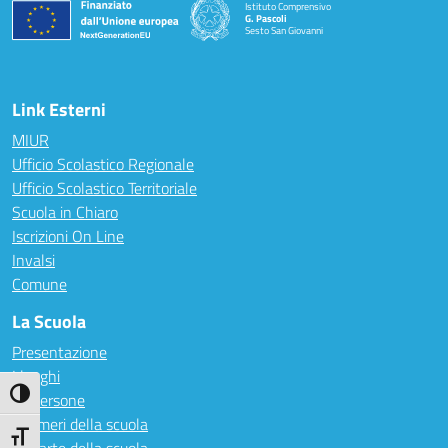
Istituto Comprensivo
G. Pascoli
Sesto San Giovanni
Link Esterni
MIUR
Ufficio Scolastico Regionale
Ufficio Scolastico Territoriale
Scuola in Chiaro
Iscrizioni On Line
Invalsi
Comune
La Scuola
Presentazione
I luoghi
Attiva/disattiva alto contrasto
Le persone
I numeri della scuola
Attiva/disattiva dimensione testo