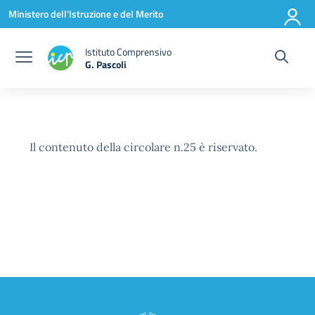
Vai ai contenuti
Vai al menu di navigazione
Vai al footer
Ministero dell'Istruzione e del Merito
Istituto Comprensivo
G. Pascoli
Il contenuto della circolare n.25 è riservato.