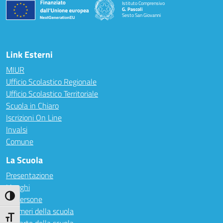
Istituto Comprensivo
G. Pascoli
Sesto San Giovanni
Link Esterni
MIUR
Ufficio Scolastico Regionale
Ufficio Scolastico Territoriale
Scuola in Chiaro
Iscrizioni On Line
Invalsi
Comune
La Scuola
Presentazione
I luoghi
Attiva/disattiva alto contrasto
Le persone
I numeri della scuola
Attiva/disattiva dimensione testo