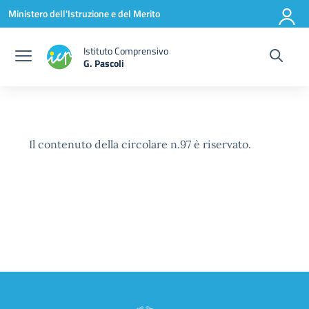
Vai ai contenuti
Vai al menu di navigazione
Vai al footer
Ministero dell'Istruzione e del Merito
Istituto Comprensivo
G. Pascoli
Il contenuto della circolare n.97 è riservato.