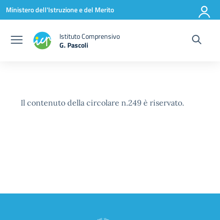
Vai ai contenuti
Vai al menu di navigazione
Vai al footer
Ministero dell'Istruzione e del Merito
Istituto Comprensivo
G. Pascoli
Il contenuto della circolare n.249 è riservato.