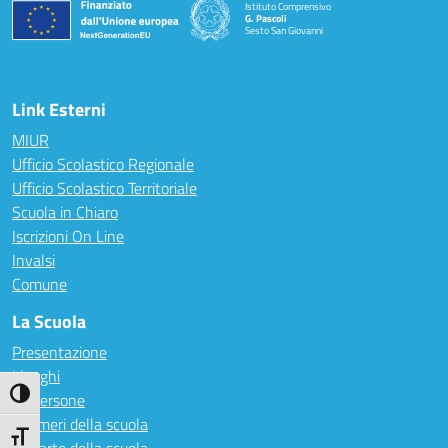
Istituto Comprensivo
G. Pascoli
Sesto San Giovanni
Link Esterni
MIUR
Ufficio Scolastico Regionale
Ufficio Scolastico Territoriale
Scuola in Chiaro
Iscrizioni On Line
Invalsi
Comune
La Scuola
Presentazione
I luoghi
Attiva/disattiva alto contrasto
Le persone
I numeri della scuola
Attiva/disattiva dimensione testo