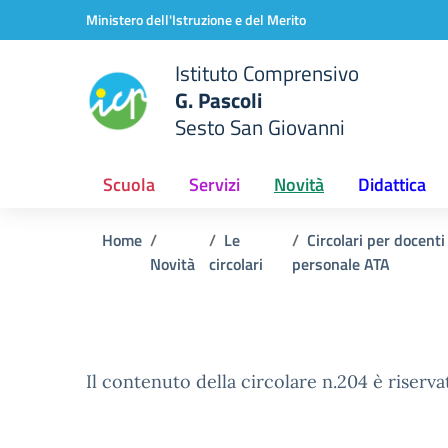
Vai ai contenuti
Vai al menu di navigazione
Vai al footer
Ministero dell'Istruzione e del Merito
Istituto Comprensivo
G. Pascoli
Sesto San Giovanni
Scuola
Servizi
Novità
Didattica
Home
Le
Circolari per docenti
Novità
circolari
personale ATA
Il contenuto della circolare n.204 è riserva