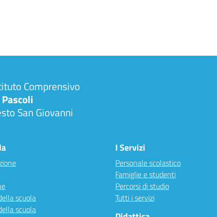
tituto Comprensivo
 Pascoli
esto San Giovanni
la
I Servizi
zione
Personale scolastico
Famiglie e studenti
ne
Percorsi di studio
della scuola
Tutti i servizi
della scuola
Didattica