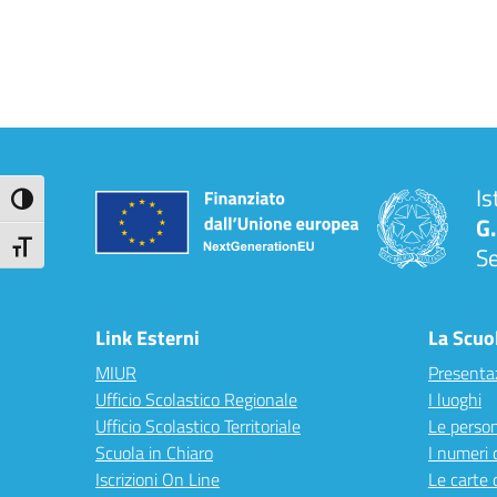
Is
Attiva/disattiva alto contrasto
G.
Attiva/disattiva dimensione testo
S
Link Esterni
La Scuo
MIUR
Presenta
Ufficio Scolastico Regionale
I luoghi
Ufficio Scolastico Territoriale
Le perso
Scuola in Chiaro
I numeri 
Iscrizioni On Line
Le carte 