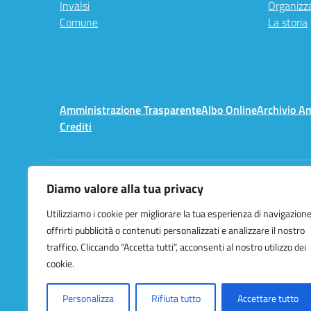
Invalsi
Organizz
Comune
La storia
Amministrazione Trasparente
Albo Online
Archivio A
Crediti
Diamo valore alla tua privacy
Centralino:
02 3657491
Utilizziamo i cookie per migliorare la tua esperienza di navigazione
offrirti pubblicità o contenuti personalizzati e analizzare il nostro
traffico. Cliccando “Accetta tutti”, acconsenti al nostro utilizzo dei
cookie.
Personalizza
Rifiuta tutto
Accettare tutto