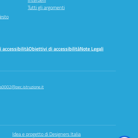
Interpelli
Tutti gli argomenti
Testo
i accessibilità
Obiettivi di accessibilità
Note Legali
a0002@pec.istruzione.it
Idea e progetto di Designers Italia