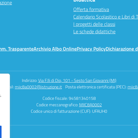
azione
Offerta formativa
Calendario Scolastico e Libri di 
I progetti delle classi
Le schede didattiche
mm. Trasparente
Archivio Albo Online
Privacy Policy
Dichiarazione d
Indirizzo:
Via F.lli di Dio, 101 - Sesto San Giovanni (MI)
Email:
miic8a0002@istruzione.it
Posta elettronica certificata (PEC):
miic8
,
Codice fiscale: 94581340158
Codice meccanografico:
MIIC8A0002
Codice unico di fatturazione (CUF): UFAUH0