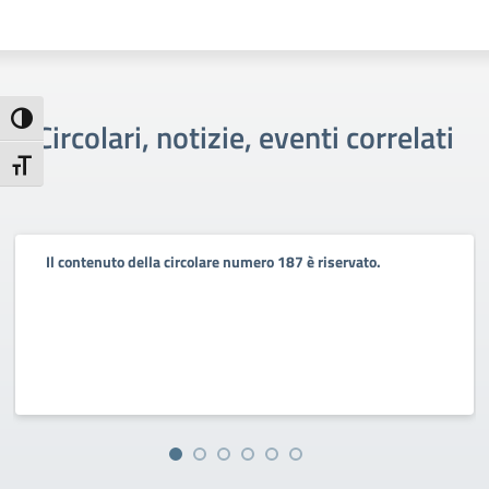
Attiva/disattiva alto contrasto
Circolari, notizie, eventi correlati
Attiva/disattiva dimensione testo
Il contenuto della circolare numero 187 è riservato.