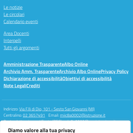
Le notizie
Le circolari
Calendario eventi
Area Docenti
Interpelli
Tutti gli argomenti
Amministrazione Trasparente
Albo Online
Archivio Amm. Trasparente
Archivio Albo Online
Privacy Policy
Dichiarazione di accessibilità
Obiettivi di accessibilità
Note Legali
Crediti
Indirizzo:
Via F.lli di Dio, 101 - Sesto San Giovanni (MI)
Centralino:
02 3657491
Email:
miic8a0002@istruzione.it
Posta elettronica certificata (PEC):
miic8a0002@pec.istruzione.it
Diamo valore alla tua privacy
Codice fiscale: 94581340158