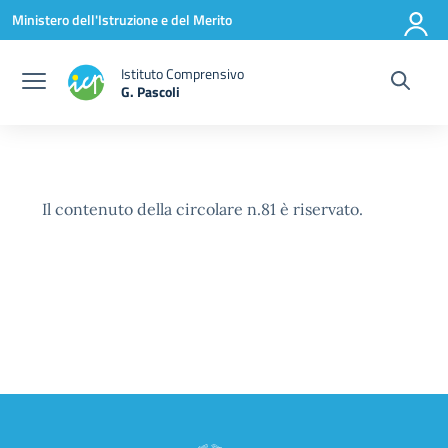
Vai ai contenuti
Vai al menu di navigazione
Vai al footer
Ministero dell'Istruzione e del Merito
Istituto Comprensivo
G. Pascoli
Il contenuto della circolare n.81 è riservato.