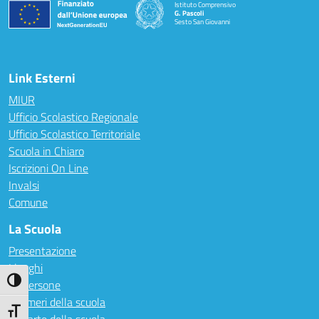
Istituto Comprensivo
G. Pascoli
Sesto San Giovanni
Link Esterni
MIUR
Ufficio Scolastico Regionale
Ufficio Scolastico Territoriale
Scuola in Chiaro
Iscrizioni On Line
Invalsi
Comune
La Scuola
Presentazione
I luoghi
Attiva/disattiva alto contrasto
Le persone
I numeri della scuola
Attiva/disattiva dimensione testo