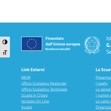
Is
Attiva/disattiva alto contrasto
G.
S
Attiva/disattiva dimensione testo
Link Esterni
La Scuo
MIUR
Presenta
Ufficio Scolastico Regionale
I luoghi
Ufficio Scolastico Territoriale
Le perso
Scuola in Chiaro
I numeri 
Iscrizioni On Line
Le carte 
Invalsi
Organizz