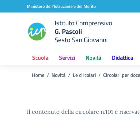
Vai ai contenuti
Vai al menu di navigazione
Vai al footer
Ministero dell'Istruzione e del Merito
Istituto Comprensivo
G. Pascoli
Sesto San Giovanni
Scuola
Servizi
Novità
Didattica
Home
Novità
Le circolari
Circolari per doc
Il contenuto della circolare n.101 è riservat