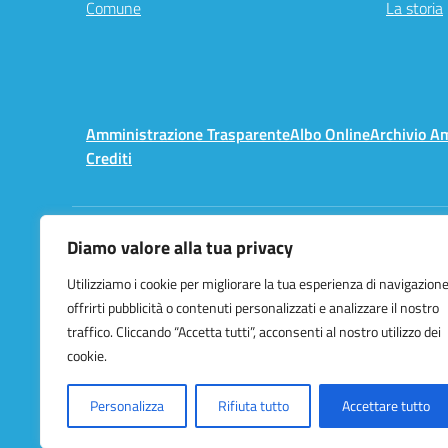
Comune
La storia
Amministrazione Trasparente
Albo Online
Archivio A
Crediti
Diamo valore alla tua privacy
Centralino:
02 3657491
Utilizziamo i cookie per migliorare la tua esperienza di navigazione
offrirti pubblicità o contenuti personalizzati e analizzare il nostro
traffico. Cliccando “Accetta tutti”, acconsenti al nostro utilizzo dei
cookie.
Personalizza
Rifiuta tutto
Accettare tutto