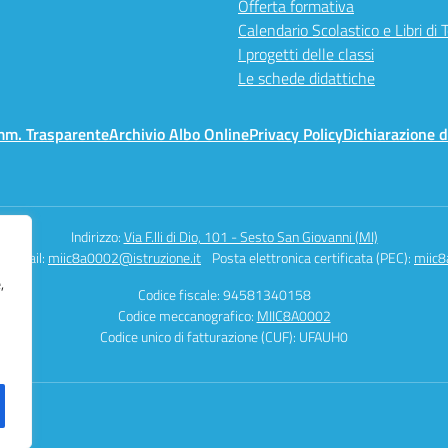
Offerta formativa
Calendario Scolastico e Libri di 
I progetti delle classi
Le schede didattiche
mm. Trasparente
Archivio Albo Online
Privacy Policy
Dichiarazione d
Indirizzo:
Via F.lli di Dio, 101 - Sesto San Giovanni (MI)
Email:
miic8a0002@istruzione.it
Posta elettronica certificata (PEC):
miic8
,
Codice fiscale: 94581340158
Codice meccanografico:
MIIC8A0002
Codice unico di fatturazione (CUF): UFAUH0