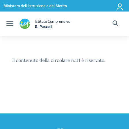
Vai ai contenuti
Vai al menu di navigazione
Vai al footer
Ministero dell'Istruzione e del Merito
Istituto Comprensivo
G. Pascoli
Il contenuto della circolare n.111 è riservato.