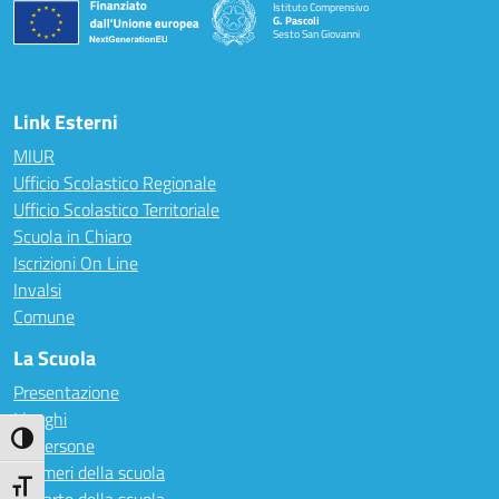
Istituto Comprensivo
G. Pascoli
Sesto San Giovanni
Link Esterni
MIUR
Ufficio Scolastico Regionale
Ufficio Scolastico Territoriale
Scuola in Chiaro
Iscrizioni On Line
Invalsi
Comune
La Scuola
Presentazione
I luoghi
Attiva/disattiva alto contrasto
Le persone
I numeri della scuola
Attiva/disattiva dimensione testo