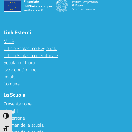
Istituto Comprensivo
G. Pascoli
Sesto San Giovanni
Link Esterni
MIUR
Ufficio Scolastico Regionale
Ufficio Scolastico Territoriale
Scuola in Chiaro
Iscrizioni On Line
Invalsi
Comune
La Scuola
Presentazione
I luoghi
Attiva/disattiva alto contrasto
Le persone
I numeri della scuola
Attiva/disattiva dimensione testo