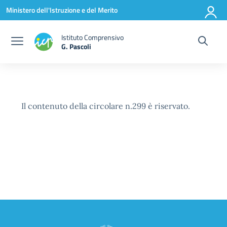
Vai ai contenuti
Vai al menu di navigazione
Vai al footer
Ministero dell'Istruzione e del Merito
Istituto Comprensivo
G. Pascoli
Il contenuto della circolare n.299 è riservato.