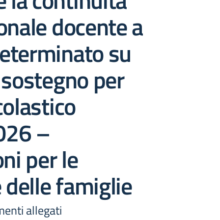
e la continuità
onale docente a
eterminato su
 sostegno per
colastico
026 –
ni per le
 delle famiglie
enti allegati