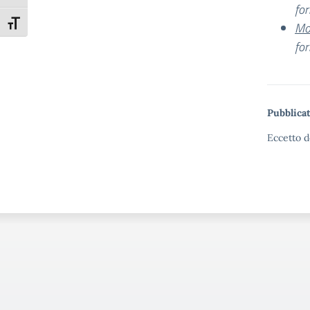
for
Attiva/disattiva dimensione testo
Mo
fo
Pubblicat
Eccetto d