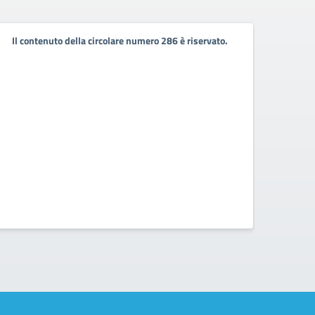
Orari
Il contenuto della circolare numero 286 è riservato.
degli
Sett
Circo
Si veda