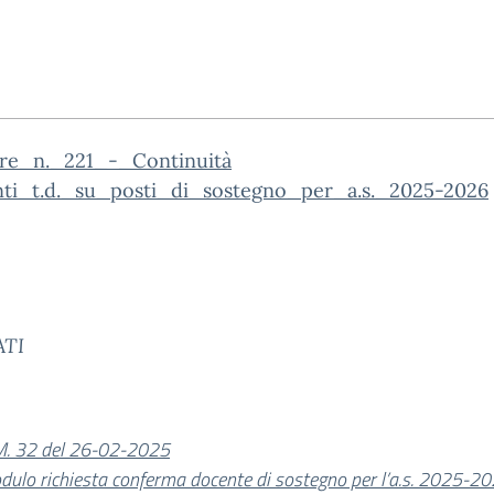
are_n._221_-_Continuità
ti_t.d._su_posti_di_sostegno_per_a.s._2025-2026
ATI
M. 32 del 26-02-2025
dulo richiesta conferma docente di sostegno per l’a.s. 2025-2