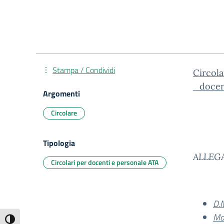
Stampa / Condividi
Circol
_docen
Argomenti
Circolare
Tipologia
ALLEG
Circolari per docenti e personale ATA
D.
Mo
Attiva/disattiva alto contrasto