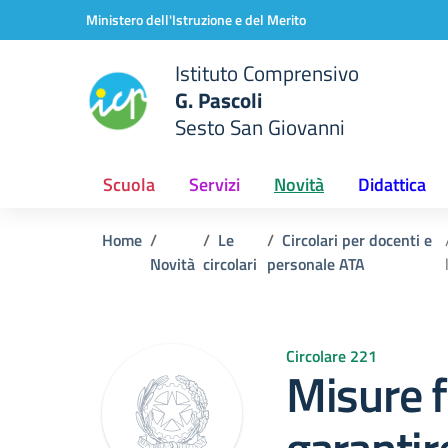
Vai ai contenuti
Vai al menu di navigazione
Vai al footer
Ministero dell'Istruzione e del Merito
Istituto Comprensivo
G. Pascoli
Sesto San Giovanni
Scuola
Servizi
Novità
Didattica
Home
Le
Circolari per docenti e
Novità
circolari
personale ATA
Circolare 221
Misure f