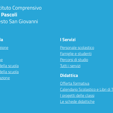
tituto Comprensivo
 Pascoli
esto San Giovanni
la
I Servizi
zione
Personale scolastico
Famiglie e studenti
ne
Percorsi di studio
della scuola
Tutti i servizi
della scuola
Didattica
azione
Offerta formativa
Calendario Scolastico e Libri di 
I progetti delle classi
Le schede didattiche