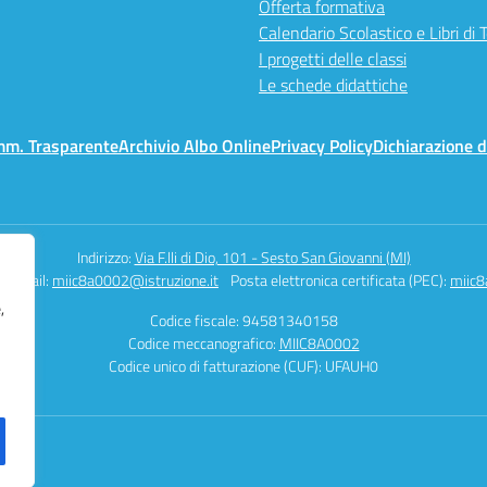
Offerta formativa
Calendario Scolastico e Libri di 
I progetti delle classi
Le schede didattiche
mm. Trasparente
Archivio Albo Online
Privacy Policy
Dichiarazione d
Indirizzo:
Via F.lli di Dio, 101 - Sesto San Giovanni (MI)
Email:
miic8a0002@istruzione.it
Posta elettronica certificata (PEC):
miic8
,
Codice fiscale: 94581340158
Codice meccanografico:
MIIC8A0002
Codice unico di fatturazione (CUF): UFAUH0