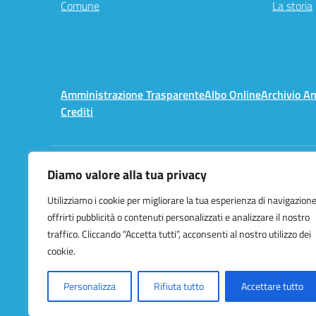
Comune
La storia
Amministrazione Trasparente
Albo Online
Archivio A
Crediti
Diamo valore alla tua privacy
Centralino:
02 3657491
Utilizziamo i cookie per migliorare la tua esperienza di navigazione
offrirti pubblicità o contenuti personalizzati e analizzare il nostro
traffico. Cliccando “Accetta tutti”, acconsenti al nostro utilizzo dei
cookie.
Personalizza
Rifiuta tutto
Accettare tutto