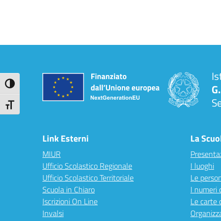
Is
Attiva/disattiva alto contrasto
G.
S
Attiva/disattiva dimensione testo
Link Esterni
La Scuo
MIUR
Presenta
Ufficio Scolastico Regionale
I luoghi
Ufficio Scolastico Territoriale
Le perso
Scuola in Chiaro
I numeri 
Iscrizioni On Line
Le carte 
Invalsi
Organizz