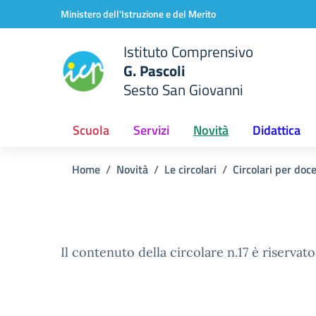
Vai ai contenuti
Vai al menu di navigazione
Vai al footer
Ministero dell'Istruzione e del Merito
Istituto Comprensivo
G. Pascoli
Sesto San Giovanni
Scuola
Servizi
Novità
Didattica
Home
Novità
Le circolari
Circolari per doc
Il contenuto della circolare n.17 è riservato