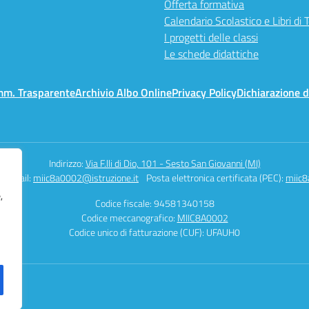
Offerta formativa
Calendario Scolastico e Libri di 
I progetti delle classi
Le schede didattiche
mm. Trasparente
Archivio Albo Online
Privacy Policy
Dichiarazione d
Indirizzo:
Via F.lli di Dio, 101 - Sesto San Giovanni (MI)
Email:
miic8a0002@istruzione.it
Posta elettronica certificata (PEC):
miic8
,
Codice fiscale: 94581340158
Codice meccanografico:
MIIC8A0002
Codice unico di fatturazione (CUF): UFAUH0