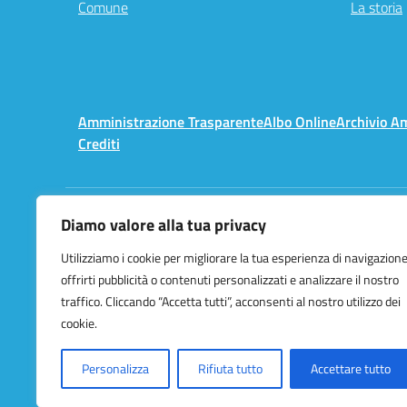
Comune
La storia
Amministrazione Trasparente
Albo Online
Archivio A
Crediti
Diamo valore alla tua privacy
Centralino:
02 3657491
Utilizziamo i cookie per migliorare la tua esperienza di navigazione
offrirti pubblicità o contenuti personalizzati e analizzare il nostro
traffico. Cliccando “Accetta tutti”, acconsenti al nostro utilizzo dei
cookie.
Personalizza
Rifiuta tutto
Accettare tutto