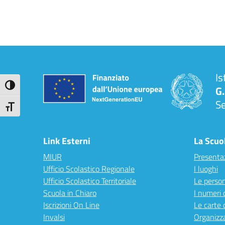
Is
Attiva/disattiva alto contrasto
G.
S
Attiva/disattiva dimensione testo
Link Esterni
La Scuo
MIUR
Presenta
Ufficio Scolastico Regionale
I luoghi
Ufficio Scolastico Territoriale
Le perso
Scuola in Chiaro
I numeri 
Iscrizioni On Line
Le carte 
Invalsi
Organizz