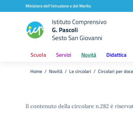
Vai ai contenuti
Vai al menu di navigazione
Vai al footer
Ministero dell'Istruzione e del Merito
Istituto Comprensivo
G. Pascoli
Sesto San Giovanni
Scuola
Servizi
Novità
Didattica
Home
Novità
Le circolari
Circolari per doc
Il contenuto della circolare n.282 è riserva