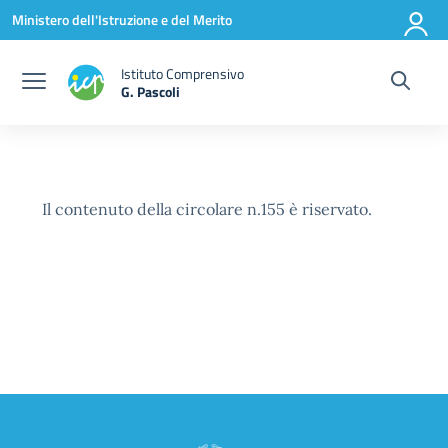
Vai ai contenuti
Vai al menu di navigazione
Vai al footer
Ministero dell'Istruzione e del Merito
Istituto Comprensivo
G. Pascoli
Il contenuto della circolare n.155 è riservato.