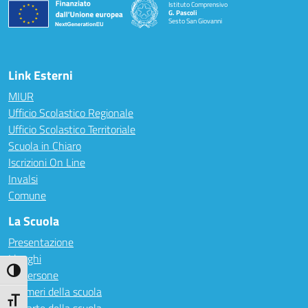
Istituto Comprensivo
G. Pascoli
Sesto San Giovanni
Link Esterni
MIUR
Ufficio Scolastico Regionale
Ufficio Scolastico Territoriale
Scuola in Chiaro
Iscrizioni On Line
Invalsi
Comune
La Scuola
Presentazione
I luoghi
Attiva/disattiva alto contrasto
Le persone
I numeri della scuola
Attiva/disattiva dimensione testo