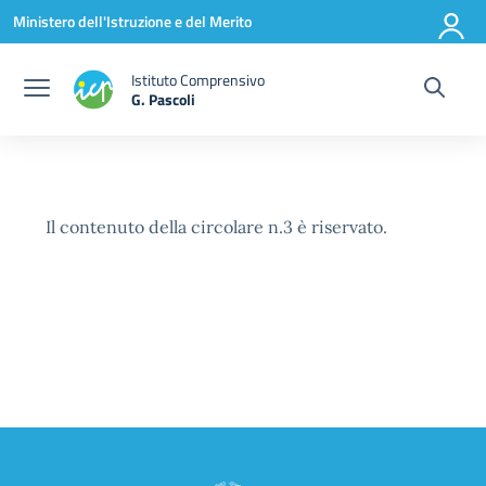
Vai ai contenuti
Vai al menu di navigazione
Vai al footer
Ministero dell'Istruzione e del Merito
Istituto Comprensivo
G. Pascoli
Il contenuto della circolare n.3 è riservato.