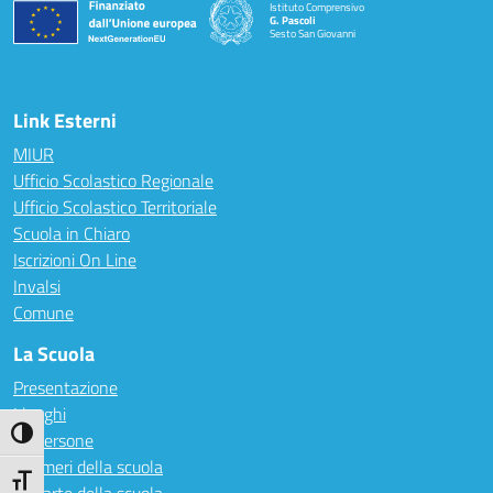
Istituto Comprensivo
G. Pascoli
Sesto San Giovanni
Link Esterni
MIUR
Ufficio Scolastico Regionale
Ufficio Scolastico Territoriale
Scuola in Chiaro
Iscrizioni On Line
Invalsi
Comune
La Scuola
Presentazione
I luoghi
Attiva/disattiva alto contrasto
Le persone
I numeri della scuola
Attiva/disattiva dimensione testo