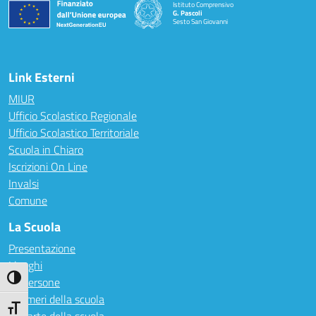
Istituto Comprensivo
G. Pascoli
Sesto San Giovanni
Link Esterni
MIUR
Ufficio Scolastico Regionale
Ufficio Scolastico Territoriale
Scuola in Chiaro
Iscrizioni On Line
Invalsi
Comune
La Scuola
Presentazione
I luoghi
Attiva/disattiva alto contrasto
Le persone
I numeri della scuola
Attiva/disattiva dimensione testo