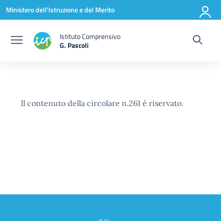
Vai ai contenuti
Vai al menu di navigazione
Vai al footer
Ministero dell'Istruzione e del Merito
Istituto Comprensivo
G. Pascoli
Il contenuto della circolare n.261 è riservato.