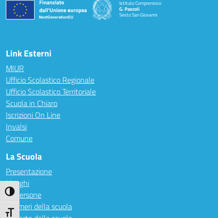
Istituto Comprensivo
G. Pascoli
Sesto San Giovanni
Link Esterni
MIUR
Ufficio Scolastico Regionale
Ufficio Scolastico Territoriale
Scuola in Chiaro
Iscrizioni On Line
Invalsi
Comune
La Scuola
Presentazione
I luoghi
Attiva/disattiva alto contrasto
Le persone
I numeri della scuola
Attiva/disattiva dimensione testo