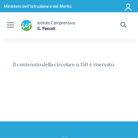
Vai ai contenuti
Vai al menu di navigazione
Vai al footer
Ministero dell'Istruzione e del Merito
Istituto Comprensivo
G. Pascoli
Il contenuto della circolare n.150 è riservato.