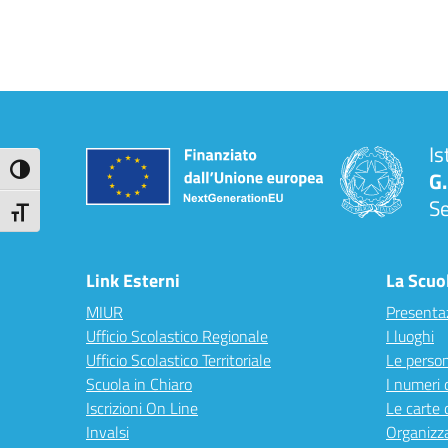
Is
Attiva/disattiva alto contrasto
G.
S
Attiva/disattiva dimensione testo
Link Esterni
La Scuo
MIUR
Presenta
Ufficio Scolastico Regionale
I luoghi
Ufficio Scolastico Territoriale
Le perso
Scuola in Chiaro
I numeri 
Iscrizioni On Line
Le carte 
Invalsi
Organizz