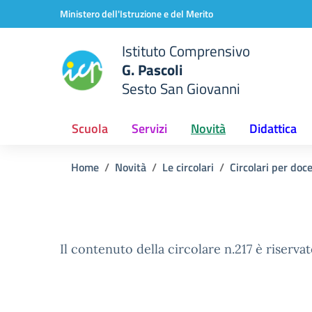
Vai ai contenuti
Vai al menu di navigazione
Vai al footer
Ministero dell'Istruzione e del Merito
Istituto Comprensivo
G. Pascoli
Sesto San Giovanni
Scuola
Servizi
Novità
Didattica
Home
Novità
Le circolari
Circolari per doc
Il contenuto della circolare n.217 è riservat