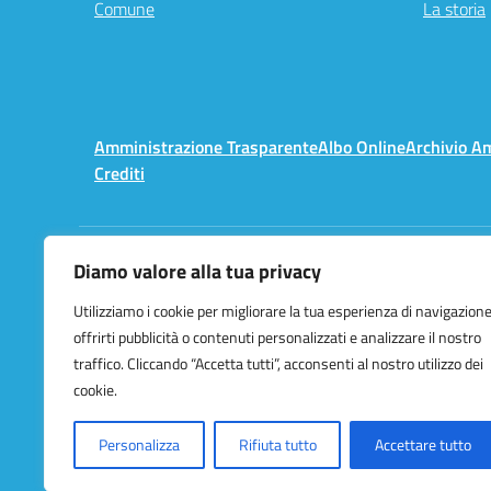
Comune
La storia
Amministrazione Trasparente
Albo Online
Archivio A
Crediti
Diamo valore alla tua privacy
Centralino:
02 3657491
Utilizziamo i cookie per migliorare la tua esperienza di navigazione
offrirti pubblicità o contenuti personalizzati e analizzare il nostro
traffico. Cliccando “Accetta tutti”, acconsenti al nostro utilizzo dei
cookie.
Personalizza
Rifiuta tutto
Accettare tutto