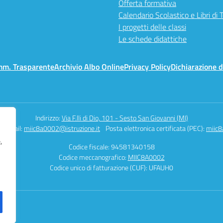
Offerta formativa
Calendario Scolastico e Libri di 
I progetti delle classi
Le schede didattiche
mm. Trasparente
Archivio Albo Online
Privacy Policy
Dichiarazione d
Indirizzo:
Via F.lli di Dio, 101 - Sesto San Giovanni (MI)
Email:
miic8a0002@istruzione.it
Posta elettronica certificata (PEC):
miic8
,
Codice fiscale: 94581340158
Codice meccanografico:
MIIC8A0002
Codice unico di fatturazione (CUF): UFAUH0