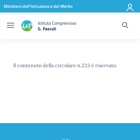
Vai ai contenuti
Vai al menu di navigazione
Vai al footer
Ministero dell'Istruzione e del Merito
Istituto Comprensivo
G. Pascoli
Il contenuto della circolare n.223 è riservato.