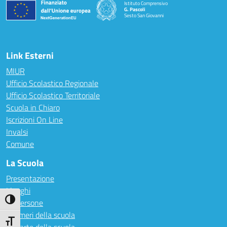
Istituto Comprensivo
G. Pascoli
Sesto San Giovanni
Link Esterni
MIUR
Ufficio Scolastico Regionale
Ufficio Scolastico Territoriale
Scuola in Chiaro
Iscrizioni On Line
Invalsi
Comune
La Scuola
Presentazione
I luoghi
Attiva/disattiva alto contrasto
Le persone
I numeri della scuola
Attiva/disattiva dimensione testo